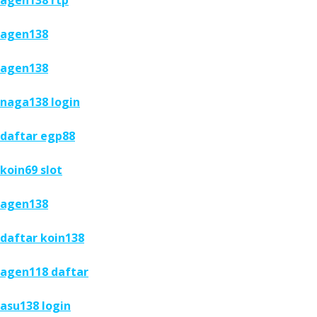
agen138
agen138
naga138 login
daftar egp88
koin69 slot
agen138
daftar koin138
agen118 daftar
asu138 login