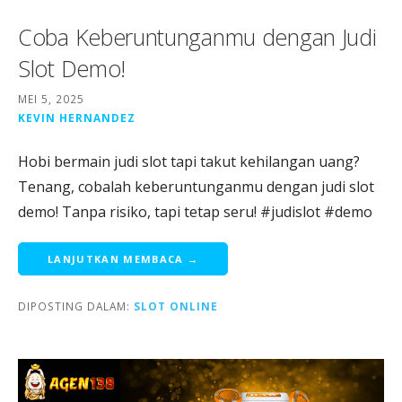
Coba Keberuntunganmu dengan Judi
Slot Demo!
MEI 5, 2025
KEVIN HERNANDEZ
Hobi bermain judi slot tapi takut kehilangan uang?
Tenang, cobalah keberuntunganmu dengan judi slot
demo! Tanpa risiko, tapi tetap seru! #judislot #demo
LANJUTKAN MEMBACA →
DIPOSTING DALAM:
SLOT ONLINE