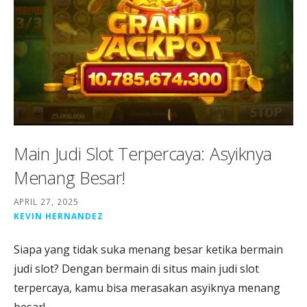
Main Judi Slot Terpercaya: Asyiknya
Menang Besar!
APRIL 27, 2025
KEVIN HERNANDEZ
Siapa yang tidak suka menang besar ketika bermain
judi slot? Dengan bermain di situs main judi slot
terpercaya, kamu bisa merasakan asyiknya menang
besar!