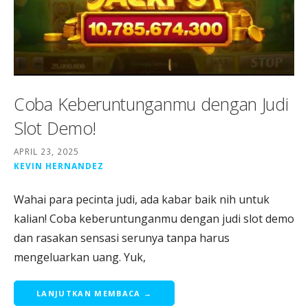
Coba Keberuntunganmu dengan Judi
Slot Demo!
APRIL 23, 2025
KEVIN HERNANDEZ
Wahai para pecinta judi, ada kabar baik nih untuk
kalian! Coba keberuntunganmu dengan judi slot demo
dan rasakan sensasi serunya tanpa harus
mengeluarkan uang. Yuk,
LANJUTKAN MEMBACA →