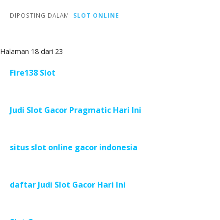
DIPOSTING DALAM:
SLOT ONLINE
N
Halaman 18 dari 23
a
Fire138 Slot
v
i
g
Judi Slot Gacor Pragmatic Hari Ini
a
s
i
situs slot online gacor indonesia
P
o
daftar Judi Slot Gacor Hari Ini
s