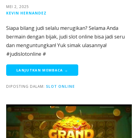
MEI 2, 2025
KEVIN HERNANDEZ
Siapa bilang judi selalu merugikan? Selama Anda
bermain dengan bijak, judi slot online bisa jadi seru
dan menguntungkan! Yuk simak ulasannya!
#judislotonline #
LANJUTKAN MEMBACA →
DIPOSTING DALAM:
SLOT ONLINE