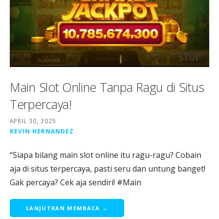
Main Slot Online Tanpa Ragu di Situs
Terpercaya!
APRIL 30, 2025
KEVIN HERNANDEZ
“Siapa bilang main slot online itu ragu-ragu? Cobain
aja di situs terpercaya, pasti seru dan untung banget!
Gak percaya? Cek aja sendiri! #Main
LANJUTKAN MEMBACA →