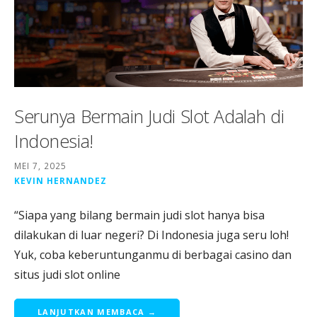
Serunya Bermain Judi Slot Adalah di
Indonesia!
MEI 7, 2025
KEVIN HERNANDEZ
“Siapa yang bilang bermain judi slot hanya bisa
dilakukan di luar negeri? Di Indonesia juga seru loh!
Yuk, coba keberuntunganmu di berbagai casino dan
situs judi slot online
LANJUTKAN MEMBACA →