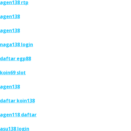
agen138 rtp
agen138
agen138
naga138 login
daftar egp88
koin69 slot
agen138
daftar koin138
agen118 daftar
asu138 login