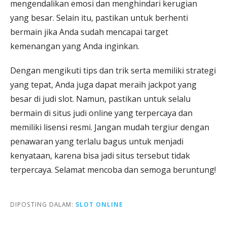
mengendalikan emosi dan menghindari kerugian
yang besar. Selain itu, pastikan untuk berhenti
bermain jika Anda sudah mencapai target
kemenangan yang Anda inginkan.
Dengan mengikuti tips dan trik serta memiliki strategi
yang tepat, Anda juga dapat meraih jackpot yang
besar di judi slot. Namun, pastikan untuk selalu
bermain di situs judi online yang terpercaya dan
memiliki lisensi resmi. Jangan mudah tergiur dengan
penawaran yang terlalu bagus untuk menjadi
kenyataan, karena bisa jadi situs tersebut tidak
terpercaya. Selamat mencoba dan semoga beruntung!
DIPOSTING DALAM:
SLOT ONLINE