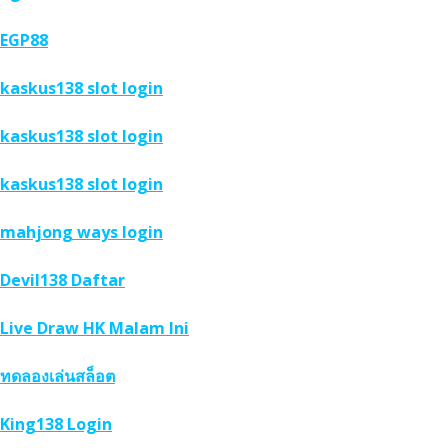
EGP88
kaskus138 slot login
kaskus138 slot login
kaskus138 slot login
mahjong ways login
Devil138 Daftar
Live Draw HK Malam Ini
ทดลองเล่นสล็อต
King138 Login