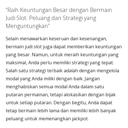
“Raih Keuntungan Besar dengan Bermain
Judi Slot: Peluang dan Strategi yang
Menguntungkan”
Selain menawarkan keseruan dan kesenangan,
bermain judi slot juga dapat memberikan keuntungan
yang besar. Namun, untuk meraih keuntungan yang
maksimal, Anda perlu memiliki strategi yang tepat.
Salah satu strategi terbaik adalah dengan mengelola
modal yang Anda miliki dengan baik. Jangan
menghabiskan semua modal Anda dalam satu
putaran permainan, tetapi alokasikan dengan bijak
untuk setiap putaran. Dengan begitu, Anda dapat
tetap bermain lebih lama dan memiliki lebih banyak
peluang untuk memenangkan jackpot.