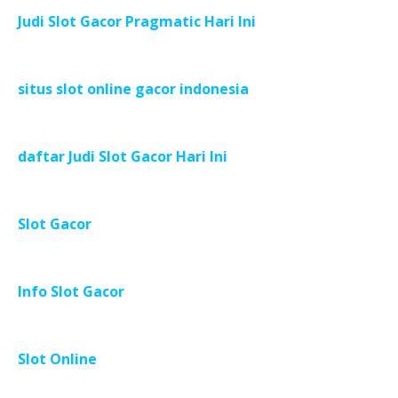
Judi Slot Gacor Pragmatic Hari Ini
u
n
t
situs slot online gacor indonesia
u
k
:
daftar Judi Slot Gacor Hari Ini
Slot Gacor
Info Slot Gacor
Slot Online