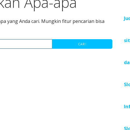
kan Apa-apa
Ju
a yang Anda cari. Mungkin fitur pencarian bisa
si
da
Sl
In
Sl