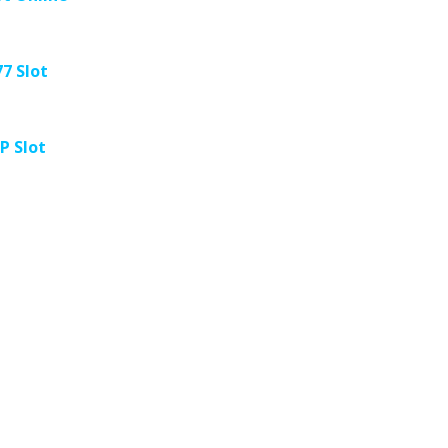
7 Slot
P Slot