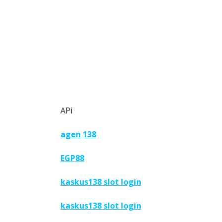
APi
agen 138
EGP88
kaskus138 slot login
kaskus138 slot login