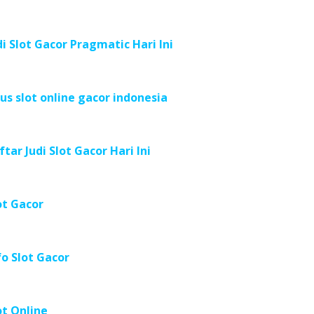
di Slot Gacor Pragmatic Hari Ini
tus slot online gacor indonesia
ftar Judi Slot Gacor Hari Ini
ot Gacor
fo Slot Gacor
ot Online