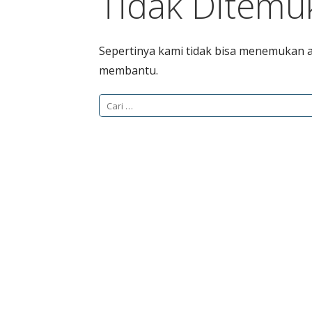
Tidak Ditemu
Sepertinya kami tidak bisa menemukan ap
membantu.
Cari
untuk: