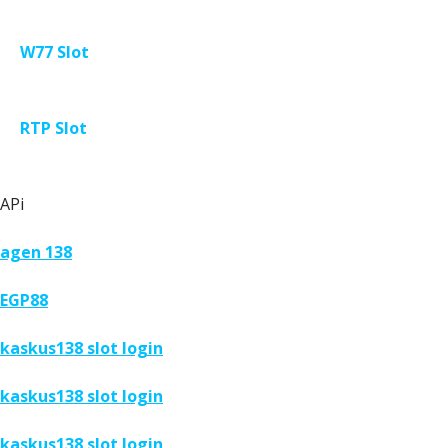
W77 Slot
RTP Slot
APi
agen 138
EGP88
kaskus138 slot login
kaskus138 slot login
kaskus138 slot login