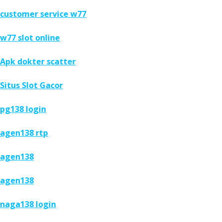
customer service w77
w77 slot online
Apk dokter scatter
Situs Slot Gacor
pg138 login
agen138 rtp
agen138
agen138
naga138 login