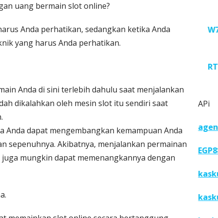
an uang bermain slot online?
 harus Anda perhatikan, sedangkan ketika Anda
W7
knik yang harus Anda perhatikan.
RT
n Anda di sini terlebih dahulu saat menjalankan
ah dikalahkan oleh mesin slot itu sendiri saat
APi
.
agen
i jika Anda dapat mengembangkan kemampuan Anda
an sepenuhnya. Akibatnya, menjalankan permainan
EGP8
da juga mungkin dapat memenangkannya dengan
kask
a.
kask