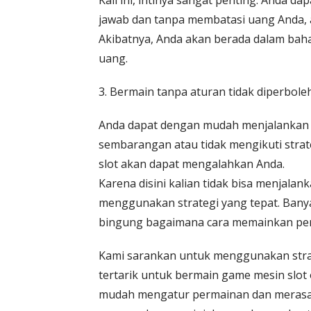
Kali ini, intinya sangat penting: Anda 
jawab dan tanpa membatasi uang Anda,
Akibatnya, Anda akan berada dalam bah
uang.
3. Bermain tanpa aturan tidak diperbole
Anda dapat dengan mudah menjalankan p
sembarangan atau tidak mengikuti strateg
slot akan dapat mengalahkan Anda.
Karena disini kalian tidak bisa menjala
menggunakan strategi yang tepat. Banya
bingung bagaimana cara memainkan per
Kami sarankan untuk menggunakan strate
tertarik untuk bermain game mesin slot
mudah mengatur permainan dan merasak