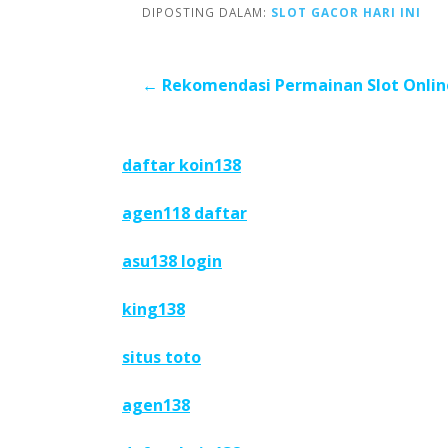
DIPOSTING DALAM:
SLOT GACOR HARI INI
Navigasi
← Rekomendasi Permainan Slot Onlin
pos
daftar koin138
agen118 daftar
asu138 login
king138
situs toto
agen138