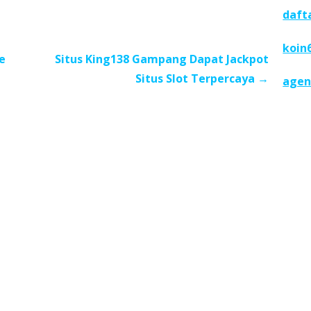
daft
koin6
e
Situs King138 Gampang Dapat Jackpot
Situs Slot Terpercaya →
agen