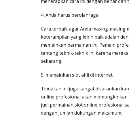
menerapkan cara ini dengan benar dan t
4. Anda harus berolahraga.
Cara terbaik agar Anda masing-masing m
keterampilan yang lebih baik adalah den
memainkan permainan ini. Pemain prof
tentang teknik-teknik ini karena mereka
sekarang.
5. memainkan slot ahli di internet.
Tindakan ini juga sangat disarankan kar
online profesional akan memungkinkan
judi permainan slot online profesional
dengan jumlah dukungan maksimum.